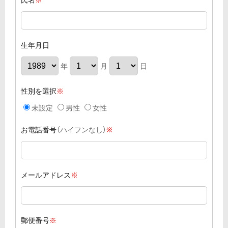
氏名
※
生年月日
年
月
日
性別
を選択
※
未設定
男性
女性
お電話番号
（ハイフンなし）
※
メールアドレス
※
郵便番号
※